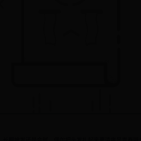
，长期披发还是会腻，偶尔把头发扎起来更清爽显青春哦