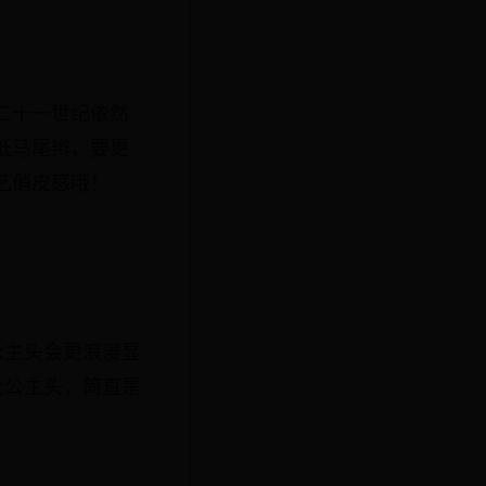
二十一世纪依然
低马尾辫，要更
艺俏皮感哦！
公主头会更浪漫显
上公主头，简直是