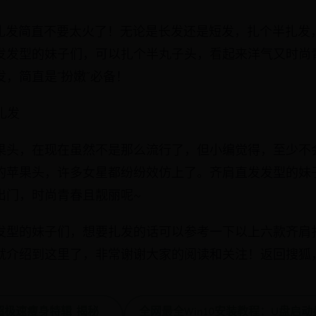
，半扎发简直不要太火了！无论是长发还是短发，扎个半扎发
发发型的妹子们，可以扎个半丸子头，看起来洋气又时尚
，简直是“扮嫩”必备！
扎发
果头，在现在虽然不是那么流行了，但小编觉得，至少不
的苹果头，许多女星都纷纷效仿上了。齐肩直发发型的妹
出门，时尚青春且靓丽呢~
发型的妹子们，想要扎发的话可以参考一下以上六款齐肩
就介绍到这里了，非常谢谢大家的阅读和关注！返回搜狐
超极速瘦身特辑 揭秘
全网最全Win10安装教程：U盘启