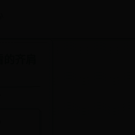
心
看的齐肩
9