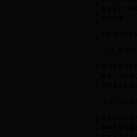
头发怎么扎好
级美腻哦~
六款简单好看
【01】低马尾
低马尾这种扎
头发，不妨试
马尾要比长发
【02】双半丸
俏皮可爱的双
双半丸子头看