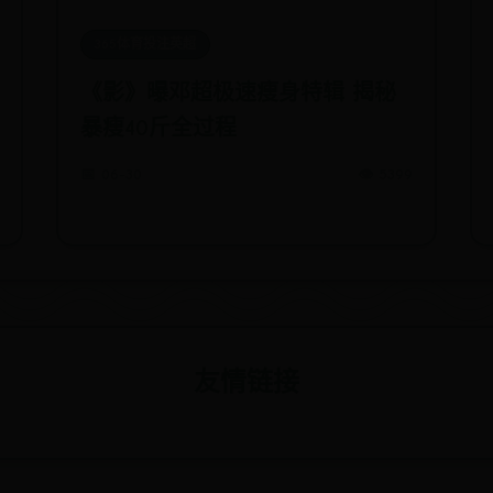
365体育投注英超
《影》曝邓超极速瘦身特辑 揭秘
暴瘦40斤全过程
📅 06-30
👁️ 5399
友情链接