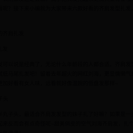
看呢？接下来小编就为大家带来六款好看的齐肩发型扎发
的齐肩扎发
扎发
发可以说是经典了，无论什么年龄段的人都合适。齐肩发
试低马尾扎发吧！留着去年超火的网红刘海，更显慵懒气
更加好看有女人味，远看就好像温婉的低盘发那样~
子头
半丸子头，最适合齐肩发发型的妹子扎了好嘛？如果是一
起来反而会有点奇怪呢~甜美俏皮的空气刘海齐肩发，扎