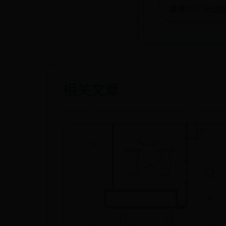
暴瘦40斤全过
相关文章