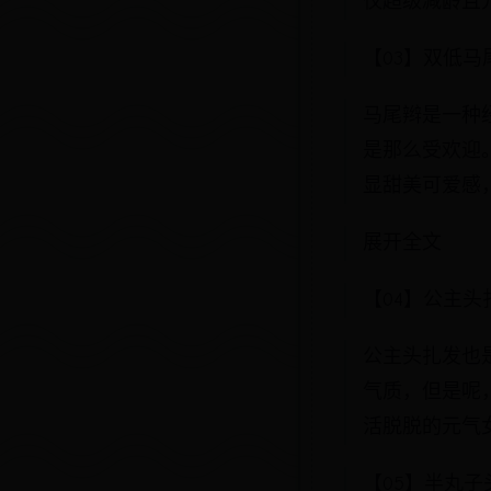
仅超级减龄且
【03】双低马
马尾辫是一种
是那么受欢迎
显甜美可爱感
展开全文
【04】公主头
公主头扎发也
气质，但是呢
活脱脱的元气
【05】半丸子