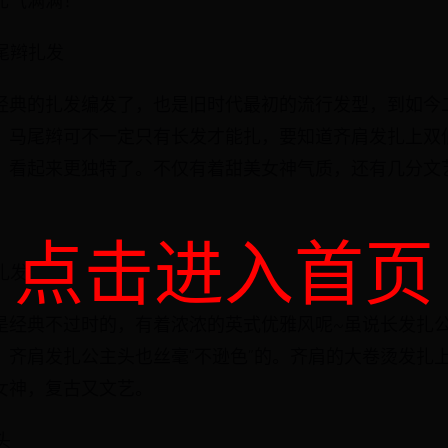
元气满满！
尾辫扎发
经典的扎发编发了，也是旧时代最初的流行发型，到如今
。马尾辫可不一定只有长发才能扎，要知道齐肩发扎上双
，看起来更独特了。不仅有着甜美女神气质，还有几分文
点击进入首页
扎发
是经典不过时的，有着浓浓的英式优雅风呢~虽说长发扎
，齐肩发扎公主头也丝毫“不逊色”的。齐肩的大卷烫发扎
女神，复古又文艺。
头