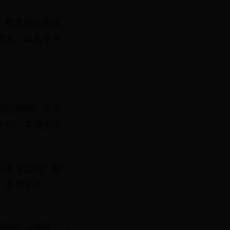
，都是超级美腻
青春。半丸子头
会过时哦。去年
子们，平常也可
扎发发型哦！好
，查看更多
动盘制作+正版镜