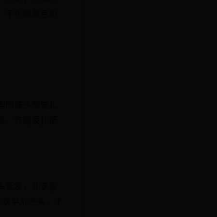
，不仅简单且超
型的妹子想要扎
息。齐肩发扎低
头长发，扎这款
个双半丸子头，不