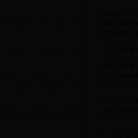
在2018年
的啊！齐肩烫
这么减龄的扎发
【06】苹果头
风靡一时的苹
火了一段时间
以扎个苹果头
结语：齐肩发
了今天的内容
← 《影》曝邓