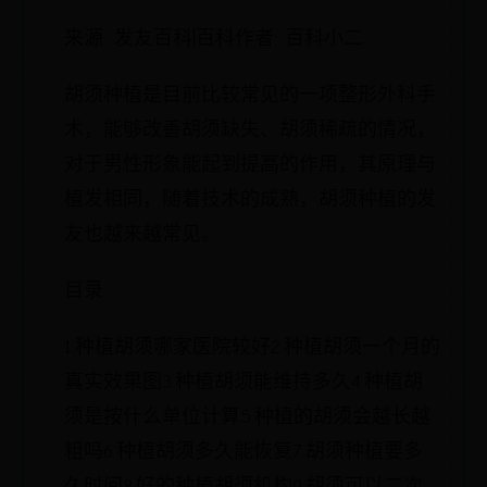
来源: 发友百科|百科作者: 百科小二
胡须种植是目前比较常见的一项整形外科手
术，能够改善胡须缺失、胡须稀疏的情况，
对于男性形象能起到提高的作用，其原理与
植发相同，随着技术的成熟，胡须种植的发
友也越来越常见。
目录
1.种植胡须哪家医院较好2.种植胡须一个月的
真实效果图3.种植胡须能维持多久4.种植胡
须是按什么单位计算5.种植的胡须会越长越
粗吗6.种植胡须多久能恢复7.胡须种植要多
久时间8.好的种植胡须机构9.胡须可以二次