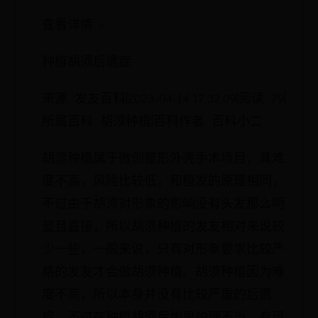
查看详情 >
种植胡须后遗症
来源: 发友百科|2023-04-14 17:32:09|阅读: 79|
所属百科: 胡须种植|百科作者: 百科小二
胡须种植属于微创整形外壳手术项目，其难
度不高，风险比较低，和植发的原理相同，
不过由于胡须对形象的影响没有头发那么明
显且直接，所以胡须种植的发友相对来说较
少一些，一般来说，只有对形象要求比较严
格的发友才会做胡须种植。胡须种植因为难
度不高，所以本身并没有比较严重的后遗
症，不过在种植胡须后如果护理不当，有可