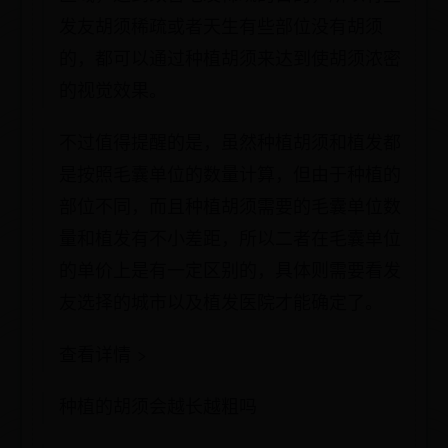
发友胡须稀疏或者天生有些部位没有胡须
的，都可以通过种植胡须来达到使胡须浓密
的视觉效果。
不过值得提醒的是，虽然种植胡须和植发都
是按照毛囊单位的数量计算，但由于种植的
部位不同，而且种植胡须需要的毛囊单位数
量和植发有不小差距，所以二者在毛囊单位
的单价上是有一定区别的，具体则需要看发
友选择的城市以及植发医院才能确定了。
查看详情 >
种植的胡须会越长越粗吗