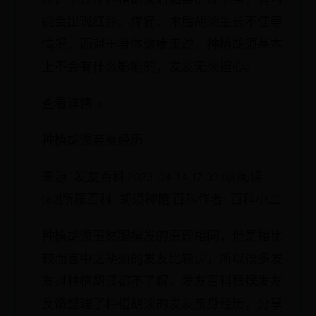
能会出现红肿、疼痛、术后胡须生长不佳等
情况，而对于身体健康来说，种植胡须基本
上不会有什么影响的，发友无须担心。
查看详情 >
种植胡须亲身经历
来源: 发友百科|2023-04-14 17:33:08|阅读:
162|所属百科: 胡须种植|百科作者: 百科小二
种植胡须虽然跟植发的原理相同，但是相比
较而言中之胡须的发友比较少，所以很多发
友对种植胡须都不了解，发友百科根据发友
反馈整理了种植胡须的发友亲身经历，分享