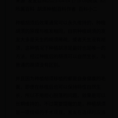
来源: 发友百科|2023-04-14 17:19:09|阅读: 82|
所属百科: 胡须种植|百科作者: 百科小二
种植胡须后效果通常可以永久维持的，种植
胡须的原理与植发相同，目前种植胡须的发
友大多是天生的胡须稀疏，或者天生没有胡
须，这种情况下种植胡须是最好也是唯一的
方法。经过种植后的胡须可以自然生长，与
普通的胡须没有区别。
并且因为种植胡须移植的都是自身健康的毛
囊，即便在移植后也可以保持特性自然生
长，所以不用担心脱落的问题，效果是可以
长期维持的。不过需要提醒的是，种植胡须
是一项精细的手术项目，发友在选择时应当