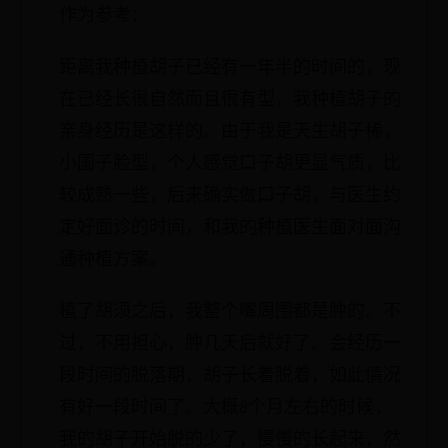
作为参考：
距离我种植胡子已经有一年半的时间的，现
在已经长很自然而且很有型，我种植胡子的
亲身经历是这样的。由于我是天生胡子稀，
小国子脸型，个人感觉口子胡更显气质，比
较成熟一些，后来确实做口子胡，与医生约
定好面诊的时间，和我的种植医生面对面沟
通种植方案。
植了胡须之后，我整个嘴周围都是肿的。不
过，不用担心，肿几天后就好了。会经历一
段时间的脱落期，胡子长着脱着，如此情况
有好一段时间了。大概8个月左右的时候，
我的胡子开始脱的少了，慢慢的长起来，然