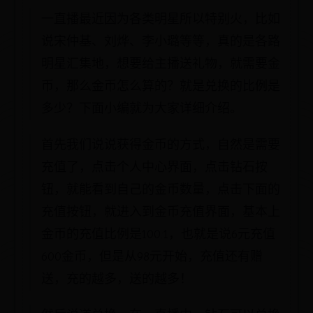
一直播最近因为各类明星所以特别火，比如
说宋仲基、刘烨、李小璐等等，真的是各路
明星汇集地，想要给主播送礼物，就需要金
币，那么金币怎么算的？就是兑换的比例是
多少？下面小编就为大家详细介绍。
首先我们说说获得金币的方式，自然是需要
充值了，点击个人中心界面，点击钻石按
钮，就能看到自己的金币数量，点击下面的
充值按钮，就进入到金币充值界面，基本上
金币的充值比例是100:1，也就是说6元充值
600金币，但是从98元开始，充值还有赠
送，充的越多，送的越多！