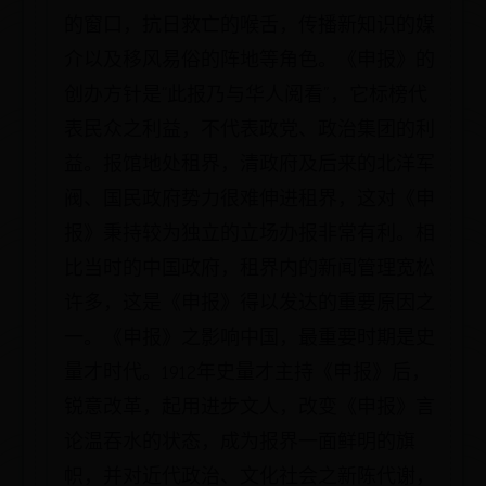
的窗口，抗日救亡的喉舌，传播新知识的媒
介以及移风易俗的阵地等角色。《申报》的
创办方针是“此报乃与华人阅看”，它标榜代
表民众之利益，不代表政党、政治集团的利
益。报馆地处租界，清政府及后来的北洋军
阀、国民政府势力很难伸进租界，这对《申
报》秉持较为独立的立场办报非常有利。相
比当时的中国政府，租界内的新闻管理宽松
许多，这是《申报》得以发达的重要原因之
一。《申报》之影响中国，最重要时期是史
量才时代。1912年史量才主持《申报》后，
锐意改革，起用进步文人，改变《申报》言
论温吞水的状态，成为报界一面鲜明的旗
帜，并对近代政治、文化社会之新陈代谢，