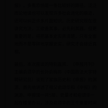
报》，多看恐怕是一条比较好的路径。泛泛
而论地读也可以发现许多社会进化的痕迹，
还可以纠正许多片面知识。历史研究现在很
讲究方法，工欲善其事，必先利其器。但更
重要的是，得把基本史实弄清楚，只有全面
地而不是零碎地掌握史实，研究才会接近真
相。
最后，本次座谈的特别嘉宾、《申报月刊》
主编俞颂华的长孙俞梅荪（中国政法大学特
聘研究员）谈到了家族历史和《申报》的渊
源。首先他讲述了祖父俞颂华和《申报》的
渊源。申报馆一共5层，史量才和俞颂华一
起在楼里办公，涉及俞颂华的三个重要时间