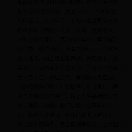
海出版文献资料编辑所接办，选择了若干天
报纸进行缩小影印，后因“文革”，再次停止
影印出版。1978年后，上海市出版局又一次
提出影印《申报》之事。但由于经费浩大，
一时也没有落实。直到1980年代，再次提到
日程中。经过研讨，上海书店认为可以承担
此项任务，向上级主动请战，得到批准，并
得到了一定额度的贷款支持。聘请了一批出
版界老同志，合理分工，有的搞报纸整理、
有的搞材料印刷、有的搞宣传征订发行，同
时与上海图书馆合作，做了大量基础整理工
作，确保《申报》影印出版。由于年代久
远，经过多次装订，影印前查阅读者较多，
发现有次序颠倒、字迹模糊等现象，上海图