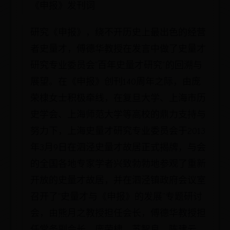
《申报》发刊词
研究《申报》，绕不开历史上最出色的经营
者史量才，傅德华教授在发言中做了史量才
研究专业委员会“百年史量才研究”的回溯与
展望。在《申报》创刊140周年之际，由庞
荣棣女士积极牵线，在复旦大学、上海市历
史学会、上海师范大学等高校的鼎力支持与
努力下，上海史量才研究专业委员会于2013
年3月9日在泗泾史量才故居正式揭牌，与会
的全国各地专家学者兴致勃勃地参观了重新
开放的史量才故居，并在泗泾镇政府会议室
召开了“史量才与《申报》的发展”专题研讨
会，由熊月之教授担任会长，傅德华教授担
任常务副会长，庞荣棣、苏智良、陈建云、