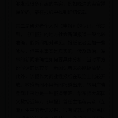
够发现很多有趣的事实，例如晚清的卖官鬻
爵价码，能在报纸中找到确切记载。
其二是研究者个人对《申报》的认识。他提
到，《申报》的地方社会新闻报道一般比较
准确，假新闻相对罕见。报纸记者会加一些
噱头，但基本事实是真实的。涉及政治、军
事的新闻准确性如何要具体分析，当时军方
说假话的比较多，新闻记者未必能搞清楚。
此外，该报作为商业性报纸在政治上比较开
放。敏感新闻不用新闻报道出来，转用广告
登载出来也是一种报道策略。华东师大邬国
义教授近年对《申报》首任主笔蒋其章（芷
湘）生平的考证发掘，很有成就。但对民国