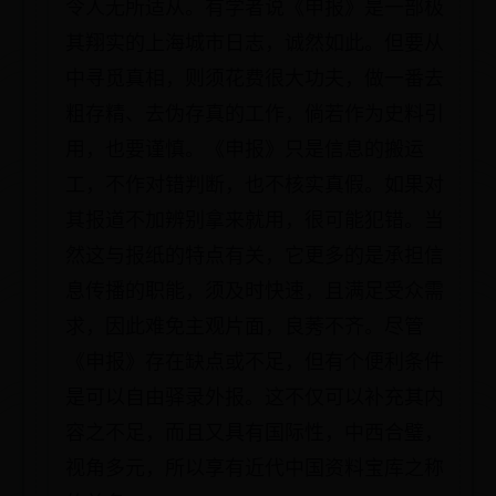
令人无所适从。有学者说《申报》是一部极
其翔实的上海城市日志，诚然如此。但要从
中寻觅真相，则须花费很大功夫，做一番去
粗存精、去伪存真的工作，倘若作为史料引
用，也要谨慎。《申报》只是信息的搬运
工，不作对错判断，也不核实真假。如果对
其报道不加辨别拿来就用，很可能犯错。当
然这与报纸的特点有关，它更多的是承担信
息传播的职能，须及时快速，且满足受众需
求，因此难免主观片面，良莠不齐。尽管
《申报》存在缺点或不足，但有个便利条件
是可以自由驿录外报。这不仅可以补充其内
容之不足，而且又具有国际性，中西合璧，
视角多元，所以享有近代中国资料宝库之称