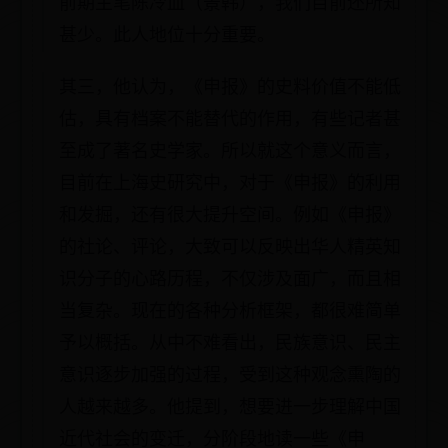
前期主笔陈冷血（景韩），我们目前还所知
甚少。此人地位十分重要。
其三，他认为，《申报》的史料价值不能低
估，具有档案不能替代的作用，有些记者甚
至成了著名史学家。所以就这个意义而言，
目前在上海史研究中，对于《申报》的利用
和发掘，还有很大提升空间。例如《申报》
的社论、评论，大致可以反映出华人精英知
识分子的心路历程，不仅涉及面广，而且相
当复杂。现在的各种分析框架，都很难简单
予以概括。从中不难看出，民族意识、民主
意识逐步加强的过程，受到这种观念熏陶的
人越来越多。他提到，想要进一步理解中国
近代社会的变迁，分阶段地读一些《申