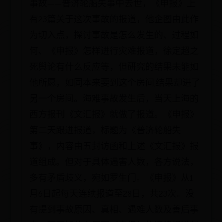
事故——普济轮船失事中去世，《申报》上
有23篇关于这次事故的报道，他企图由此作
为切入点，探讨事故是怎么发生的、过程如
何、《申报》怎样进行灾难报道，徐定超之
死舆论有什么反应等，但研究的结果未能如
他所愿，如同本来要到这个房间,结果却进了
另一个房间。海难事故发生后，当天上海的
西方报刊《文汇报》就做了报道。《申报》
第二天跟进报道，标题为《普济轮船失
事》，内容由五封访函和上述《文汇报》报
道组成。但对于具体遇害人数，各方说法，
多有矛盾歧义，宛如罗生门。《申报》从1
月6日起每天连续报道至28日，共23次。没
有提到事故原因、真相、遇难人数及善后事