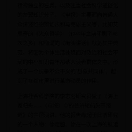
精神独立的左翼，以及注重社会科学通俗化
的左翼知识分子。《申报》主要面向普通大
众讲述唯物辩证法和马克思主义等，比如艾
思奇的《大众哲学》（1949年之前印刷了48
次之多）和柳湜的《街头讲话》就是其中典
范，将因为个体生活处境而对政治和社会不
满的中小知识青年都纳入读者群体之中，形
成了一个抗争不公不义的“想象共同体”，起
到了在都市里进行革命动员的作用。
上海社会科学院的李志茗研究员做了《海上
覆归舟——〈申报〉中的普济轮船失事报
道》的主题演讲。他的报告缘起于此前研究
的一个人物：徐定超。徐在一次上海的航运