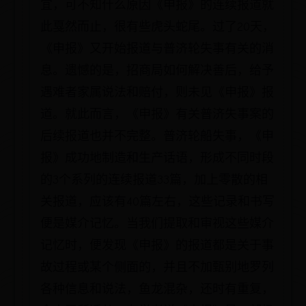
宜，可不知什么原因《申报》的连续报道就
此戛然而止，很有些虎头蛇尾。过了20天，
《申报》又开始报道与普济轮失事有关的消
息。遗憾的是，招商局如何解决善后，给予
遇难者家属说法和赔付，则未见《申报》报
道。就此而言，《申报》有关普济失事案的
后续报道也并不完整。普济轮船失事，《申
报》成功地制造和生产话语，形成不同时段
的3个系列的连续报道33篇，加上零散的相
关报道，应该有40篇左右，这些记录和书写
便是媒介记忆。当我们提取和审视这些媒介
记忆时，便发现《申报》的报道都是关于事
故过程或某个侧面的，并且不加甄别地罗列
各种信息和说法，鱼龙混杂，还时有重复，