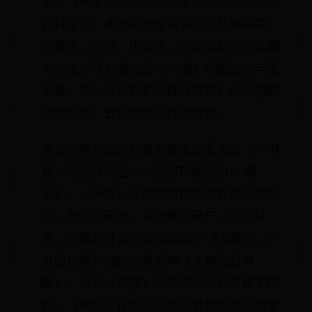
讲，《申报》是一部真正意义上的现代中国
百科全书。本次纪念座谈会试图从新闻学、
传播学、文学、历史学、历史文献学以及都
市文化学等方面挖掘《申报》所蕴含的丰富
资源，进一步汲取和诠释《申报》所具有的
文物价值、史料价值与社会价值。
座谈会首先由苏智良教授做主题报告《〈申
报〉与近代中国——纪念申报创刊150周
年》。《申报》在民国时期即具有很深的影
响，发行量最大，流布地区最广。近代以
来，江南百姓多将新闻纸叫作“申报纸”；20
世纪初朝鲜创办的新报叫《大韩每日申
报》，可见《申报》的影响力已经超越了国
界。《申报》在历史上充当着民族主义启蒙