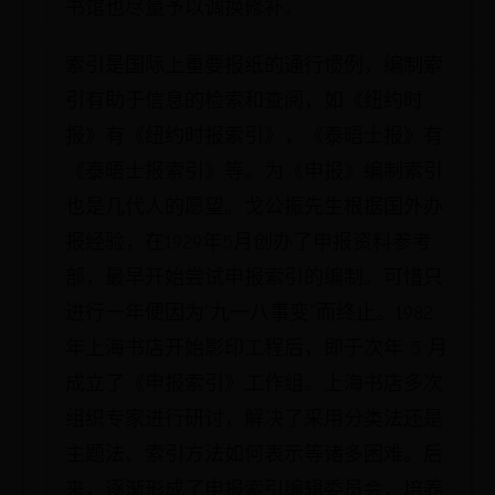
书馆也尽量予以调换修补。
索引是国际上重要报纸的通行惯例，编制索
引有助于信息的检索和查阅，如《纽约时
报》有《纽约时报索引》，《泰晤士报》有
《泰晤士报索引》等。为《申报》编制索引
也是几代人的愿望。戈公振先生根据国外办
报经验，在1929年5月创办了申报资料参考
部，最早开始尝试申报索引的编制。可惜只
进行一年便因为“九一八事变”而终止。1982
年上海书店开始影印工程后，即于次年 5 月
成立了《申报索引》工作组。上海书店多次
组织专家进行研讨，解决了采用分类法还是
主题法、索引方法如何表示等诸多困难。后
来，逐渐形成了申报索引编辑委员会，培养