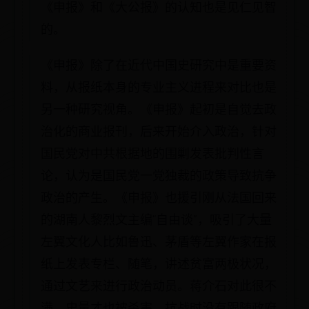
《申报》和《大公报》的认知也是见仁见智
的。
《申报》除了在近代中国史研究中是重要资
料，从报纸本身的专业主义进程来对比也是
另一种研究视角。《申报》起初是自觉去政
治化的商业报刊，后来开始介入政治，针对
国民党对中共根据地的围剿发表批判性言
论，认为是国民党一党独裁的政策导致抗争
政治的产生。《申报》也援引刚从法国回来
的湖南人黎烈文主编“自由谈”，吸引了大量
左翼文化人比如鲁迅、茅盾等左翼作家在报
纸上发表专栏、随笔，讲述贫富两极状况，
通过文艺来进行政治动员。蒋介石对此很不
满，史量才也被杀害。抗战时没有跟随政府