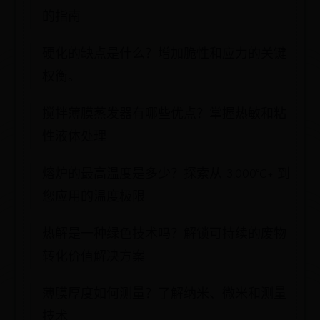
的指南
硬化的缺点是什么？增加脆性和应力的关键
权衡。
搅拌薄膜蒸发器有哪些优点？掌握热敏和粘
性液体处理
熔炉的最高温度是多少？探索从 3,000°C+ 到
您应用的温度极限
热解是一种绿色技术吗？解锁可持续的废物
转化价值解决方案
薄膜厚度如何测量？了解纳米、微米和测量
技术