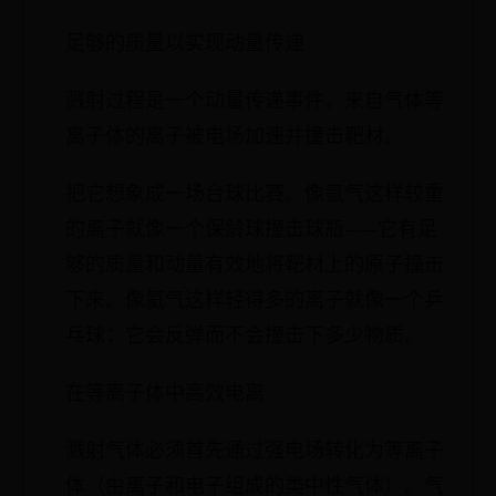
足够的质量以实现动量传递
溅射过程是一个动量传递事件。来自气体等
离子体的离子被电场加速并撞击靶材。
把它想象成一场台球比赛。像氩气这样较重
的离子就像一个保龄球撞击球瓶——它有足
够的质量和动量有效地将靶材上的原子撞击
下来。像氦气这样轻得多的离子就像一个乒
乓球；它会反弹而不会撞击下多少物质。
在等离子体中高效电离
溅射气体必须首先通过强电场转化为等离子
体（由离子和电子组成的类中性气体）。气