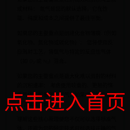
或材料： 氩气是您的默认选择，它在性
能、纯度和成本之间提供了最佳平衡。
如果您的主要重点是创建化合物薄膜（例如
氧化物、氮化物或碳化物）： 您将使用反
应溅射工艺，将氩气与特定的反应性气体
（如 O₂ 或 N₂）混合。
如果您的主要重点是最大化难以溅射的材料
的沉积速率： 考虑使用较重的、更昂的惰
点击进入首页
性气体，如氪气或氙气，如果增加的产量证
明了成本是合理的。
理解这些核心原理使您不仅可以选择标准气
体，还能为您的特定技术目标选择正确的气