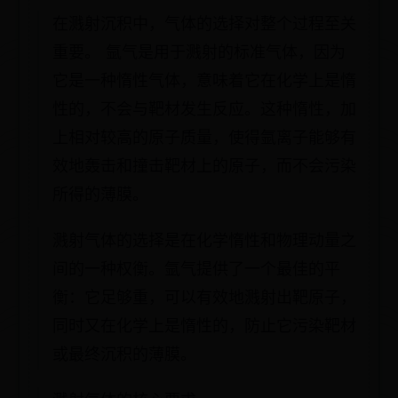
在溅射沉积中，气体的选择对整个过程至关
重要。 氩气是用于溅射的标准气体，因为
它是一种惰性气体，意味着它在化学上是惰
性的，不会与靶材发生反应。这种惰性，加
上相对较高的原子质量，使得氩离子能够有
效地轰击和撞击靶材上的原子，而不会污染
所得的薄膜。
溅射气体的选择是在化学惰性和物理动量之
间的一种权衡。氩气提供了一个最佳的平
衡：它足够重，可以有效地溅射出靶原子，
同时又在化学上是惰性的，防止它污染靶材
或最终沉积的薄膜。