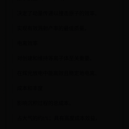
决定了动量传递以撞击原子的效率。
实现有效溅射产率的最佳质量。
电离效率
对创建和维持等离子体至关重要。
在辉光放电中能高效且稳定地电离。
成本和丰度
影响沉积过程的总成本。
占大气的约1%；具有高度成本效益。