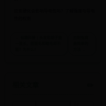
应变硬化会影响导电性吗？了解强度与导电
性的权衡
← 有趣科普 | 头发和胡子能
自制兔窝
一直长，而眉毛和睫毛却不
最简单的
能？为什么？
方法 →
相关文章