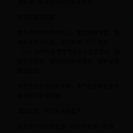
重得多，使其在溅射中非常有效。
丰度和成本因素
氩气占地球大气的近1%，因此储量丰富，提
纯成本相对较低。虽然像氪（Kr）和氙
（Xe）这样的重惰性气体由于质量更大，溅
射效果更好，但它们也稀有得多，成本呈指
数级增长。
对于绝大多数应用来说，氩气在成本效益方
面提供了最佳性能。
理解权衡：何时不使用氩气
虽然氩气是标准配置，但它不是唯一的选