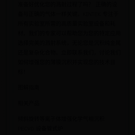
准备好优化您的溅射过程了吗？ 正确的设
备与正确的气体一样关键。KINTEK 专注于
所有实验室所需的高质量实验室设备和耗
材。我们的专家可以帮助您为您的特定应用
选择完美的溅射系统，无论您是沉积纯金属
还是复杂化合物。立即联系我们，讨论我们
如何增强您的薄膜沉积并实现您的技术目
标！
图解指南
相关产品
倾斜旋转等离子体增强化学气相沉积
PECVD 设备管式炉